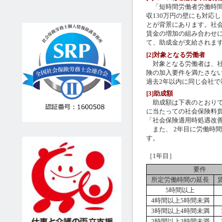
「短時間労働者労働時間
収130万円の壁にも対応
とが背景にあります。社
賃金の増加の組み合わせ
て、助成金が支給されま
[2]対象となる労働者
対象となる労働者は、社
険の加入要件を満たさな
過去2年以内に同じ会社
[3]助成額
助成額は下表のとおりです
に当たっての社会保険料
「社会保険適用時処遇改
また、 2年目に労働時
す。
［1年目］
要件
所定労働時間の延長
5時間以上
4時間以上5時間未満
3時間以上4時間未満
2時間以上3時間未満