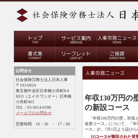
お問合せ
社会保険労務士法人日本人事
〒103-0024
東京都中央区日本橋小舟町8-6
年収130万円
H1O（エイチワンオー）日本橋
小舟町405
の新設コース
TEL：03-5614-6298
メールでのお問合せ
「年収106万円の壁」対策
改善コース」について、「年
営業時間 10：30 - 17：00
ース」が、7月1日より設け
[1]コースが新設された背