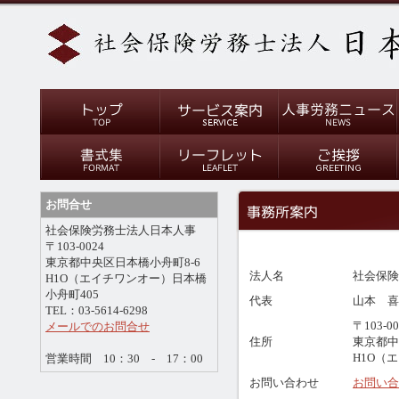
お問合せ
社会保険労務士法人日本人事
〒103-0024
東京都中央区日本橋小舟町8-6
法人名
社会保険
H1O（エイチワンオー）日本橋
小舟町405
代表
山本 喜
TEL：03-5614-6298
〒103-00
メールでのお問合せ
住所
東京都中
H1O（
営業時間 10：30 - 17：00
お問い合わせ
お問い合