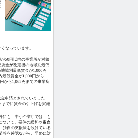
械
事
引
さ
言
すくなっています。
が50円以内の事業所が対象
低賃金が改定後の地域別最低
域別最低賃金が1,000円
最低賃金が1,000円から
円から1,062円までの事業所
金申請とされていました
前日までに賃金の引上げを実施
外にも、中小企業庁では、も
について、要件の緩和や審査
、独自の支援策を設けている
情報を確認ながら、早めに対