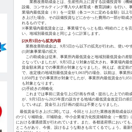
業務改善助成金とは、生産性向上に資する設備投資等（機
設備、コンサルティング導入や人材育成・教育訓練）を行い、
業場内最低賃金（※）を一定額（各コースに定める金額）以上
き上げた場合、その設備投資などにかかった費用の一部が助成
れるものです。
※事業場内最低賃金とは、事業場でもっとも低い時給のことを
い、地域別最低賃金と同じように計算します。
[2]9月5日から拡充内容
業務改善助成金は、9月5日から以下の拡充が行われ、使いや
(1)対象事業場の拡大
この助成金は従来、事業所内最低賃金と地域別最低賃金の差額
となっていましたが、9月5日より対象が拡大され、事業場内最
賃金額未満までの事業所が対象となりました。例えば、改定前の地
で、改定後の地域別最低賃金が1,063円の場合、以前は、事業所内
1,050円までの事業所が対象でしたが、事業所内最低賃金が1,051
も対象となります。
(2)手続きの簡略化
これまでは事前に賃金引上げ計画を作成・提出した上での助成
が、9月5日から2025年度の該当する地域の最低賃金改定日の
していれば、賃金引上げ計画の提出は不要となりました。
最低賃金引き上げに関しては、今回とり上げた業務改善助成金以
のづくり補助金、IT補助金、中小企業省力化投資補助金（一般型）
における優遇措置が行われています。また、各都道府県においても
ところがあり、今後、設けるような動きも出てくるでしょう。最新