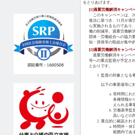
をとりあげます。
[1]過重労働解消キャンペ
このキャンペーンは、20
進法に基づき、11月が過
ら実施されるものであり
働の削減等、過重労働解
団体・労働組合への協力
知・啓発等の取組が集中
[2]過重労働解消キャン
過重労働解消キャンペー
等への重点監督が予定さ
とおりです。
監督の対象となる
以下の事業場等に
長時間にわ
各種情報か
えられる事
労働基準監
高いなどの
重点的に確認され
時間外・休
範囲内であ