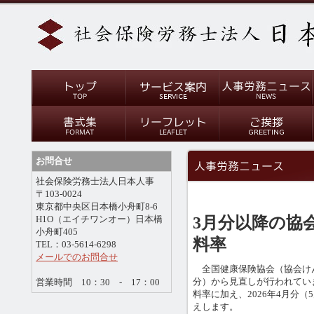
お問合せ
社会保険労務士法人日本人事
〒103-0024
東京都中央区日本橋小舟町8-6
3月分以降の協
H1O（エイチワンオー）日本橋
小舟町405
料率
TEL：03-5614-6298
メールでのお問合せ
全国健康保険協会（協会けん
分）から見直しが行われてい
営業時間 10：30 - 17：00
料率に加え、2026年4月分
えします。