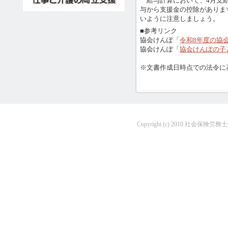
給与計算において、4月支給
与から支援金の控除がありま
いように注意しましょう。
■参考リンク
協会けんぽ「
令和8年度の協
協会けんぽ「
協会けんぽの子
※文書作成日時点での法令に
Copyright (c) 2010 社会保険労務士