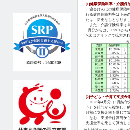
[1]健康保険料率・介護保
協会けんぽの健康保険料率
れる健康保険料率は下表
たは、変更なしとなりま
また、介護保険料率は単年
3月分からは、1.59％か
※図はクリックで拡大さ
[2]子ども・子育て支援金
2026年4月分（5月納
う）を給与から控除し、
月額に支援金率を乗じて算出
なお、支援金は賞与から
支援金率を乗じて算出し