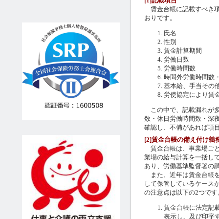
[1]記載項目
賃金台帳に記載すべき項
おりです。
氏名
性別
賃金計算期間
労働日数
労働時間数
時間外労働時間数
基本給、手当その
労使協定により賃
この中で、記載漏れが多
数・休日労働時間数・深
確認し、不備があれば項
[2]賃金台帳の備え付け義
賃金台帳は、事業場ごと
業場の給与計算を一括し
あり、労働基準監督署の
また、近年は賃金台帳を
して保管しているケース
の注意点は以下の2つです
賃金台帳に法定記
表示し、及び印字