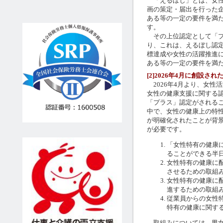
「えるぼし」とは、女性
画の策定・届出を行った
ある等の一定の要件を満
す。
その上位認定として「プ
り、これは、えるぼし認
標達成や女性の活躍推進
ある等の一定の要件を満
[2]2026年4月に創設
2026年4月より、女性
女性の健康支援に関する
「プラス」認定がされるこ
中で、女性の健康上の特
が明確化されたことが背
が必要です。
「女性特有の健康
ることができる半
女性特有の健康に
させるための取組
女性特有の健康に
進するための取組
従業員からの女性
特有の健康に関す
取組みについては、男女