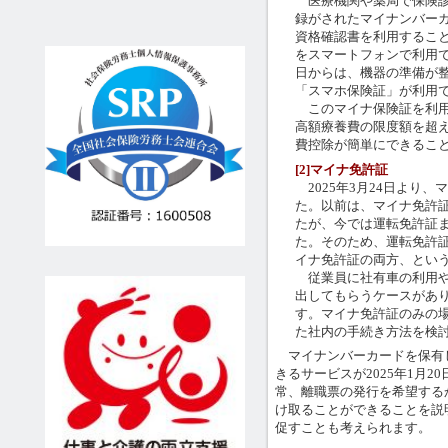
医療機関や薬局で保険診
録がされたマイナンバー
資格確認書を利用するこ
をスマートフォンで利用でき
日からは、機器の準備が
「スマホ保険証」が利用
このマイナ保険証を利用
高額療養費の限度額を超
費控除が簡単にできるこ
[2]マイナ免許証
2025年3月24日より
た。以前は、マイナ免許
たが、今では運転免許証
た。そのため、運転免許
イナ免許証の両方、とい
従業員に社有車の利用や
出してもらうケースがあ
す。マイナ免許証のみの
た社内の手続き方法を検
マイナンバーカードを保有
きるサービスが2025年1月
常、離職票の発行を希望する
け取ることができることを説
促すことも考えられます。