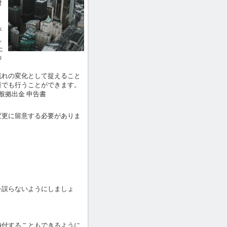
付
が
れ
た
の
れの変化として捉えること
所でも行うことができます。
般拠出金 申告書
更に留意する必要がありま
誤らないようにしましょ
付することもできるように