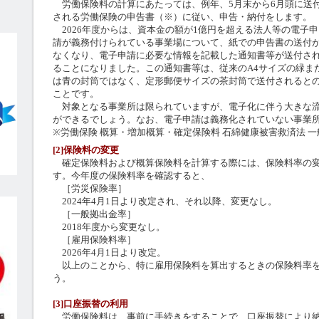
労働保険料の計算にあたっては、例年、5月末から6月頭に送
される労働保険の申告書（※）に従い、申告・納付をします。
2026年度からは、資本金の額が1億円を超える法人等の電子申
請が義務付けられている事業場について、紙での申告書の送付
なくなり、電子申請に必要な情報を記載した通知書等が送付さ
ることになりました。この通知書等は、従来のA4サイズの緑ま
は青の封筒ではなく、定形郵便サイズの茶封筒で送付されると
ことです。
対象となる事業所は限られていますが、電子化に伴う大きな流
ができるでしょう。なお、電子申請は義務化されていない事業
※労働保険 概算・増加概算・確定保険料 石綿健康被害救済法 一
[2]保険料の変更
確定保険料および概算保険料を計算する際には、保険料率の変
す。今年度の保険料率を確認すると、
［労災保険率］
2024年4月1日より改定され、それ以降、変更なし。
［一般拠出金率］
2018年度から変更なし。
［雇用保険料率］
2026年4月1日より改定。
以上のことから、特に雇用保険料を算出するときの保険料率を
う。
[3]口座振替の利用
労働保険料は、事前に手続きをすることで、口座振替により納